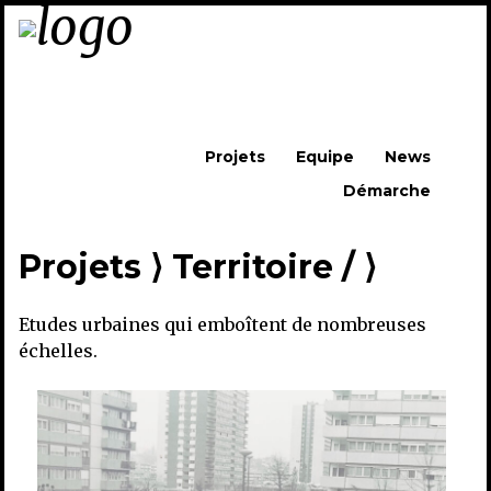
Skip to content
Projets
Equipe
News
Démarche
Menu
Projets
⟩
Territoire /
⟩
Etudes urbaines qui emboîtent de nombreuses
échelles.